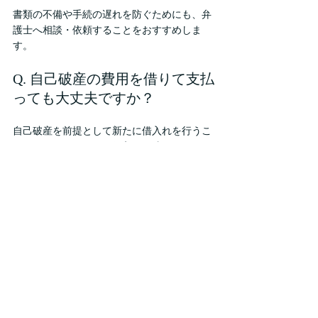
書類の不備や手続の遅れを防ぐためにも、弁
護士へ相談・依頼することをおすすめしま
す。
Q. 自己破産の費用を借りて支払
っても大丈夫ですか？
自己破産を前提として新たに借入れを行うこ
とはおやめください。借入の経緯などによっ
ては、免責手続などに影響する可能性もあり
ます。
費用の準備について不安がある場合は、早め
に弁護士へ相談してください。
Q. 自己破産と任意整理では費用
は違いますか？
一般的には、任意整理と自己破産では費用が