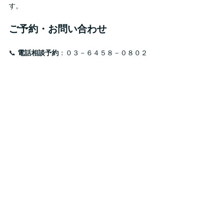
す。
ご予約・お問い合わせ
📞 
電話相談予約
：０３－６４５８－０８０２
📧 
メール相談予約
：
無料法律相談のご予約は
こちら
🏢 
事務所所在地
：東京都江戸川区西小岩１-
２１-２０坂牧ビル４０３（小岩駅徒歩1分）
▶ 
トップページはこちら
最新記事
すべて表示