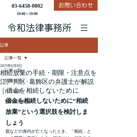
お問い合わせ
03-6458-0802
10:00～19:00
​令和法律事務所
記事
記事一覧
2025年6月8日
記事一覧
相続放棄の手続・期限・注意点を
江戸川区･葛飾区の弁護士が解説
債務整理
｜借金を相続しないために
自己破産
借金を相続しないために“相続
無料法律相談
放棄”という選択肢を検討しま
しょう
親などの身内が亡くなったとき、「相続」と