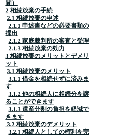
間）
2 相続放棄の手続
2.1 相続放棄の申述
2.1.1 申述書などの必要書類の
提出
2.1.2 家庭裁判所の審査と受理
2.1.3 相続放棄の効力
3 相続放棄のメリットとデメリ
ット
3.1 相続放棄のメリット
3.1.1 借金を相続せずに済みま
す
3.1.2 他の相続人に相続分を譲
ることができます
3.1.3 遺産分割の負担を軽減で
きます
 3.2 相続放棄のデメリット
3.2.1 相続人としての権利を完