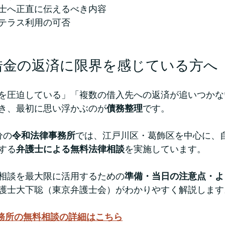
士へ正直に伝えるべき内容
テラス利用の可否
借金の返済に限界を感じている方へ
を圧迫している」「複数の借入先への返済が追いつかな
き、最初に思い浮かぶのが
債務整理
です。
分の
令和法律事務所
では、江戸川区・葛飾区を中心に、
する
弁護士による無料法律相談
を実施しています。
相談を最大限に活用するための
準備・当日の注意点・よ
護士大下聡（東京弁護士会）がわかりやすく解説します
務所の無料相談の詳細はこちら